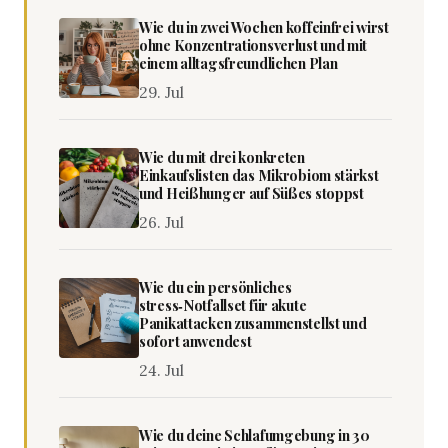
Wie du in zwei Wochen koffeinfrei wirst
ohne Konzentrationsverlust und mit
einem alltagsfreundlichen Plan
29. Jul
Wie du mit drei konkreten
Einkaufslisten das Mikrobiom stärkst
und Heißhunger auf Süßes stoppst
26. Jul
Wie du ein persönliches
stress‑Notfallset für akute
Panikattacken zusammenstellst und
sofort anwendest
24. Jul
Wie du deine Schlafumgebung in 30