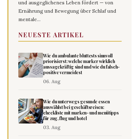
und ausgeglichenes Leben fördert — von
Ernährung und Bewegung über Schlaf und
mentale...
NEUESTE ARTIKEL
Wie du ambulante bluttests sinnvoll
priorisierst: welche marker wirklich
aussagekräftig sind und wie du falsch-
positive vermeidest
06. Aug
Wie du unterwegs gesunde essen
auswählst bei geschäftsreisen:
checkliste mit marken- und menütipps
für zug, flug und hotel
03. Aug