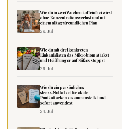
Wie du in zwei Wochen koffeinfrei wirst
ohne Konzentrationsverlust und mit
einem alltagsfreundlichen Plan
29. Jul
Wie du mit drei konkreten
Einkaufslisten das Mikrobiom stärkst
und Heißhunger auf Süßes stoppst
26. Jul
Wie du ein persönliches
stress‑Notfallset für akute
Panikattacken zusammenstellst und
sofort anwendest
24. Jul