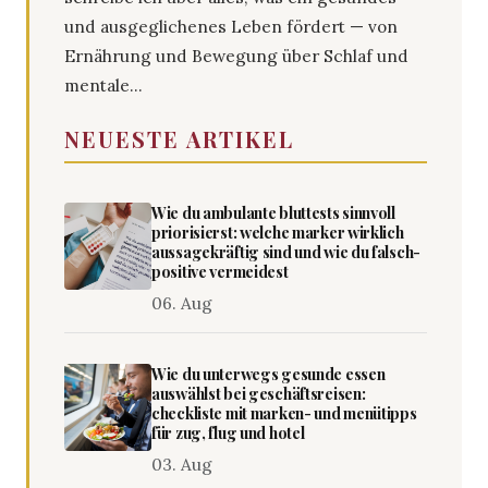
und ausgeglichenes Leben fördert — von
Ernährung und Bewegung über Schlaf und
mentale...
NEUESTE ARTIKEL
Wie du ambulante bluttests sinnvoll
priorisierst: welche marker wirklich
aussagekräftig sind und wie du falsch-
positive vermeidest
06. Aug
Wie du unterwegs gesunde essen
auswählst bei geschäftsreisen:
checkliste mit marken- und menütipps
für zug, flug und hotel
03. Aug