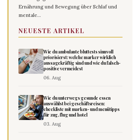
Ernährung und Bewegung über Schlaf und
mentale...
NEUESTE ARTIKEL
Wie du ambulante bluttests sinnvoll
priorisierst: welche marker wirklich
aussagekräftig sind und wie du falsch-
positive vermeidest
06. Aug
Wie du unterwegs gesunde essen
auswählst bei geschäftsreisen:
checkliste mit marken- und menütipps
für zug, flug und hotel
03. Aug