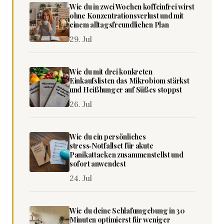
Wie du in zwei Wochen koffeinfrei wirst
ohne Konzentrationsverlust und mit
einem alltagsfreundlichen Plan
29. Jul
Wie du mit drei konkreten
Einkaufslisten das Mikrobiom stärkst
und Heißhunger auf Süßes stoppst
26. Jul
Wie du ein persönliches
stress‑Notfallset für akute
Panikattacken zusammenstellst und
sofort anwendest
24. Jul
Wie du deine Schlafumgebung in 30
Minuten optimierst für weniger