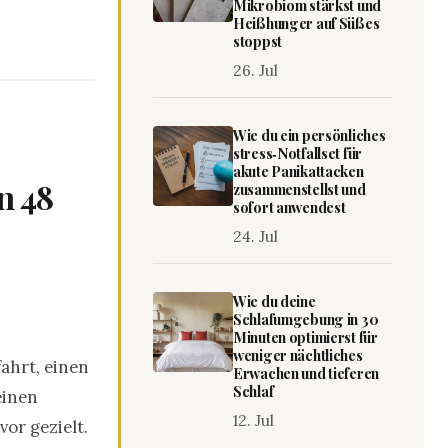
Mikrobiom stärkst und
Heißhunger auf Süßes
stoppst
26. Jul
Wie du ein persönliches
stress‑Notfallset für
akute Panikattacken
n 48
zusammenstellst und
sofort anwendest
24. Jul
Wie du deine
Schlafumgebung in 30
Minuten optimierst für
weniger nächtliches
ahrt, einen
Erwachen und tieferen
Schlaf
einen
12. Jul
or gezielt.