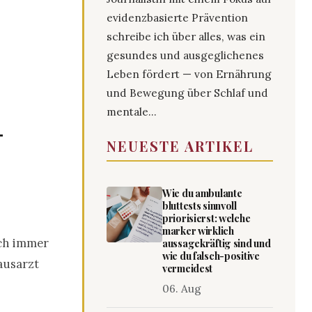
evidenzbasierte Prävention
schreibe ich über alles, was ein
gesundes und ausgeglichenes
Leben fördert — von Ernährung
und Bewegung über Schlaf und
mentale...
-
NEUESTE ARTIKEL
Wie du ambulante
bluttests sinnvoll
priorisierst: welche
marker wirklich
ich immer
aussagekräftig sind und
wie du falsch-positive
ausarzt
vermeidest
06. Aug