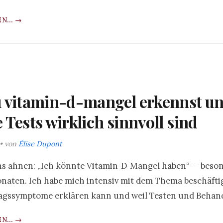
N... →
 vitamin-d-mangel erkennst u
 Tests wirklich sinnvoll sind
 • von
Élise Dupont
ns ahnen: „Ich könnte Vitamin‑D‑Mangel haben“ — beson
aten. Ich habe mich intensiv mit dem Thema beschäftigt
ltagssymptome erklären kann und weil Testen und Behande
N... →