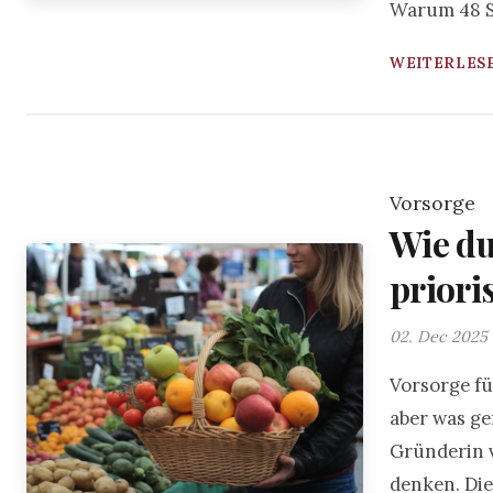
Warum 48 S
WEITERLESE
Vorsorge
Wie d
prioris
02. Dec 2025
Vorsorge füh
aber was ge
Gründerin v
denken. Dies