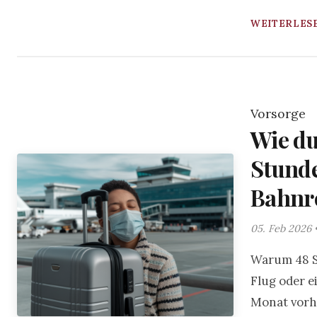
WEITERLESE
Vorsorge
Wie d
Stunde
Bahnre
05. Feb 2026 
Warum 48 S
Flug oder e
Monat vorhe