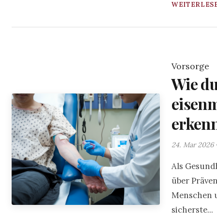
WEITERLESE
Vorsorge
Wie du
eisenm
erkenn
24. Mar 2026 
Als Gesundh
über Prävent
Menschen un
sicherste...