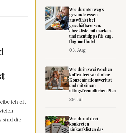
Wie du unterwegs
gesunde essen
auswählst bei
geschäftsreisen:
checkliste mit marken-
und menütipps für zug,
flug und hotel
d
03. Aug
Wie du in zwei Wochen
st
koffeinfrei wirst ohne
Konzentrationsverlust
und mit einem
alltagsfreundlichen Plan
29. Jul
ibe ich oft
vielen
Wie du mit drei
 sind die
konkreten
Einkaufslisten das