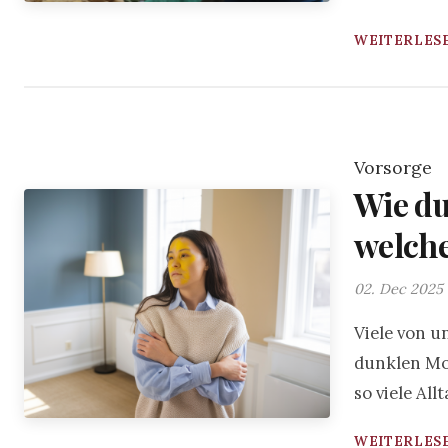
WEITERLESE
Vorsorge
Wie du
welche
02. Dec 2025
Viele von u
dunklen Mon
so viele Al
WEITERLESE