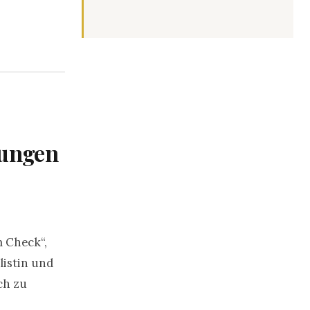
hungen
m Check“,
listin und
ch zu