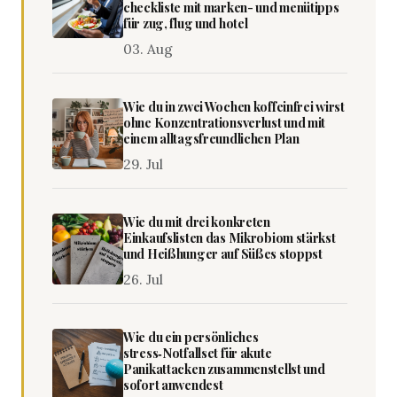
checkliste mit marken- und menütipps
für zug, flug und hotel
03. Aug
Wie du in zwei Wochen koffeinfrei wirst
ohne Konzentrationsverlust und mit
einem alltagsfreundlichen Plan
29. Jul
Wie du mit drei konkreten
Einkaufslisten das Mikrobiom stärkst
und Heißhunger auf Süßes stoppst
26. Jul
Wie du ein persönliches
stress‑Notfallset für akute
Panikattacken zusammenstellst und
sofort anwendest