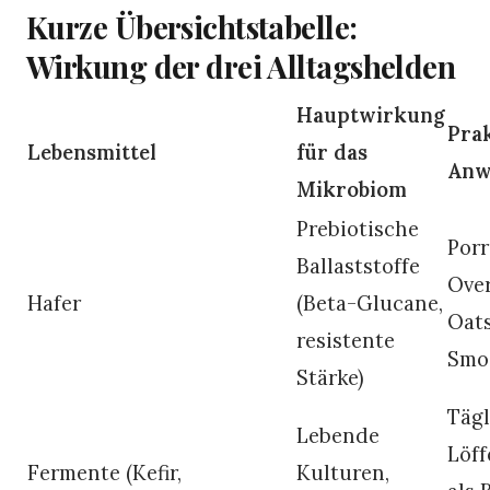
Kurze Übersichtstabelle:
Wirkung der drei Alltagshelden
Hauptwirkung
Pra
Lebensmittel
für das
Anw
Mikrobiom
Prebiotische
Porr
Ballaststoffe
Ove
Hafer
(Beta-Glucane,
Oats
resistente
Smo
Stärke)
Tägl
Lebende
Löff
Fermente (Kefir,
Kulturen,