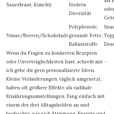
als 
Sauerkraut, Kimchi)
fördern
ode
Diversität
Get
Polyphenole,
Snac
Nüsse/Beeren/Schokolade
gesunde Fette,
Topp
Ballaststoffe
Dess
Wenn du Fragen zu konkreten Rezepten
oder Unverträglichkeiten hast, schreib mir —
ich gebe dir gern personalisierte Ideen.
Kleine Veränderungen, täglich umgesetzt,
haben oft größere Effekte als radikale
Ernährungsumstellungen. Fang einfach mit
einem der drei Alltagshelden an und
beobachte, wie sich Stimmung, Energie und