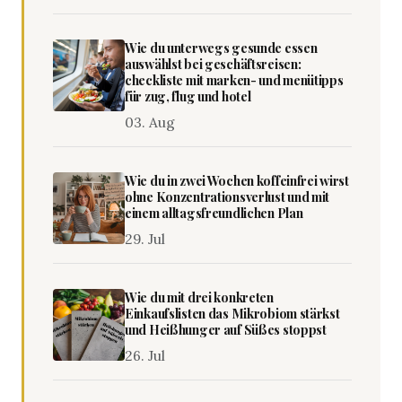
Wie du unterwegs gesunde essen
auswählst bei geschäftsreisen:
checkliste mit marken- und menütipps
für zug, flug und hotel
03. Aug
Wie du in zwei Wochen koffeinfrei wirst
ohne Konzentrationsverlust und mit
einem alltagsfreundlichen Plan
29. Jul
Wie du mit drei konkreten
Einkaufslisten das Mikrobiom stärkst
und Heißhunger auf Süßes stoppst
26. Jul