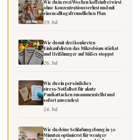
Wie du in zwei Wochen koffeinfrei wirst
ohne Konzentrationsverlust und mit
einem alltagsfreundlichen Plan
29. Jul
Wie du mit drei konkreten
Einkaufslisten das Mikrobiom stärkst
und Heißhunger auf Süßes stoppst
26. Jul
Wie du ein persönliches
stress‑Notfallset für akute
Panikattacken zusammenstellst und
sofort anwendest
24. Jul
Wie du deine Schlafumgebung in 30
Minuten optimierst für weniger