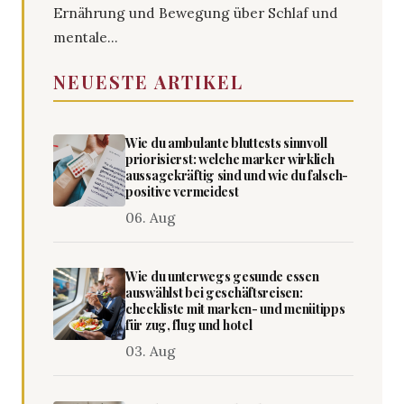
Ernährung und Bewegung über Schlaf und
mentale...
NEUESTE ARTIKEL
Wie du ambulante bluttests sinnvoll
priorisierst: welche marker wirklich
aussagekräftig sind und wie du falsch-
positive vermeidest
06. Aug
Wie du unterwegs gesunde essen
auswählst bei geschäftsreisen:
checkliste mit marken- und menütipps
für zug, flug und hotel
03. Aug