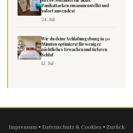
stress‑Notfallset für akute
Panikattacken zusammenstellst und
sofort anwendest
24. Jul
Wie du deine Schlafumgebung in 30
Minuten optimierst für weniger
nächtliches Erwachen und tieferen
Schlaf
12. Jul
Impressum
•
Datenschutz & Cookies
•
Zurück