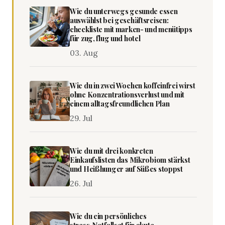
Wie du unterwegs gesunde essen
auswählst bei geschäftsreisen:
checkliste mit marken- und menütipps
für zug, flug und hotel
03. Aug
Wie du in zwei Wochen koffeinfrei wirst
ohne Konzentrationsverlust und mit
einem alltagsfreundlichen Plan
29. Jul
Wie du mit drei konkreten
Einkaufslisten das Mikrobiom stärkst
und Heißhunger auf Süßes stoppst
26. Jul
Wie du ein persönliches