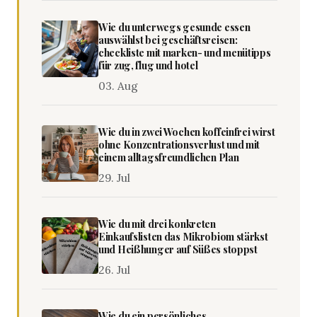
Wie du unterwegs gesunde essen
auswählst bei geschäftsreisen:
checkliste mit marken- und menütipps
für zug, flug und hotel
03. Aug
Wie du in zwei Wochen koffeinfrei wirst
ohne Konzentrationsverlust und mit
einem alltagsfreundlichen Plan
29. Jul
Wie du mit drei konkreten
Einkaufslisten das Mikrobiom stärkst
und Heißhunger auf Süßes stoppst
26. Jul
Wie du ein persönliches