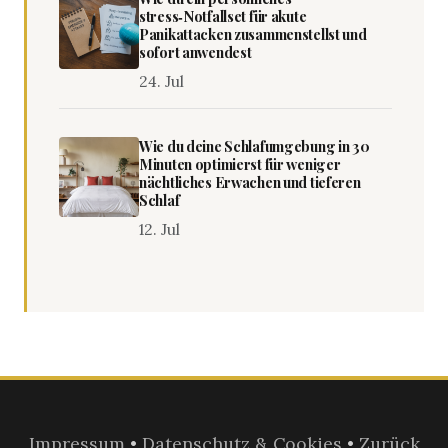
stress‑Notfallset für akute
Panikattacken zusammenstellst und
sofort anwendest
24. Jul
Wie du deine Schlafumgebung in 30
Minuten optimierst für weniger
nächtliches Erwachen und tieferen
Schlaf
12. Jul
Impressum
•
Datenschutz & Cookies
•
Zurück